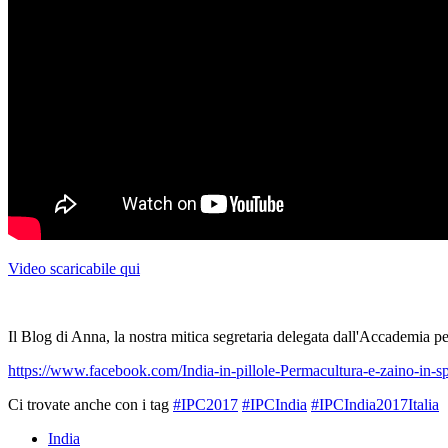
Video scaricabile qui
Il Blog di Anna, la nostra mitica segretaria delegata dall'Accademia per
https://www.facebook.com/India-in-pillole-Permacultura-e-zaino-in-
Ci trovate anche con i tag
#IPC2017
#IPCIndia
#IPCIndia2017Italia
India