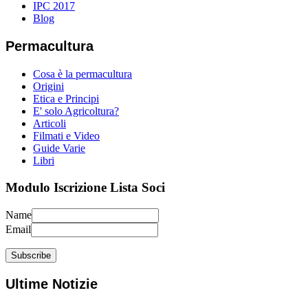
IPC 2017
Blog
Permacultura
Cosa è la permacultura
Origini
Etica e Principi
E' solo Agricoltura?
Articoli
Filmati e Video
Guide Varie
Libri
Modulo Iscrizione Lista Soci
Name
Email
Ultime Notizie