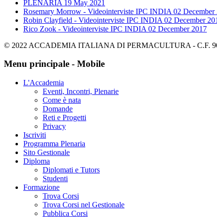
PLENARIA
19 May 2021
Rosemary Morrow - Videointerviste IPC INDIA
02 December
Robin Clayfield - Videointerviste IPC INDIA
02 December 20
Rico Zook - Videointerviste IPC INDIA
02 December 2017
© 2022 ACCADEMIA ITALIANA DI PERMACULTURA - C.F. 900695
Menu principale - Mobile
L'Accademia
Eventi, Incontri, Plenarie
Come è nata
Domande
Reti e Progetti
Privacy
Iscriviti
Programma Plenaria
Sito Gestionale
Diploma
Diplomati e Tutors
Studenti
Formazione
Trova Corsi
Trova Corsi nel Gestionale
Pubblica Corsi