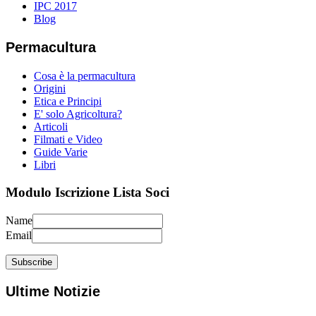
IPC 2017
Blog
Permacultura
Cosa è la permacultura
Origini
Etica e Principi
E' solo Agricoltura?
Articoli
Filmati e Video
Guide Varie
Libri
Modulo Iscrizione Lista Soci
Name
Email
Ultime Notizie