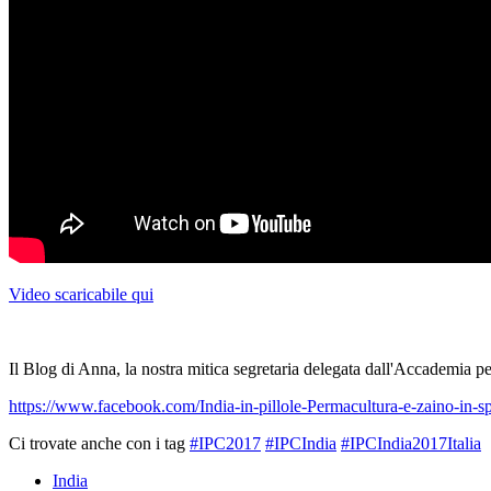
Video scaricabile qui
Il Blog di Anna, la nostra mitica segretaria delegata dall'Accademia per
https://www.facebook.com/India-in-pillole-Permacultura-e-zaino-in-
Ci trovate anche con i tag
#IPC2017
#IPCIndia
#IPCIndia2017Italia
India