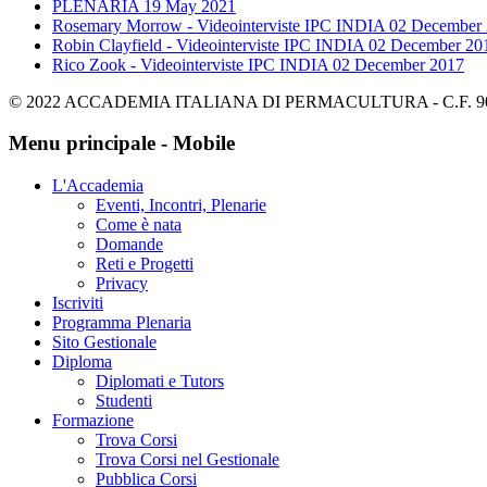
PLENARIA
19 May 2021
Rosemary Morrow - Videointerviste IPC INDIA
02 December
Robin Clayfield - Videointerviste IPC INDIA
02 December 20
Rico Zook - Videointerviste IPC INDIA
02 December 2017
© 2022 ACCADEMIA ITALIANA DI PERMACULTURA - C.F. 900695
Menu principale - Mobile
L'Accademia
Eventi, Incontri, Plenarie
Come è nata
Domande
Reti e Progetti
Privacy
Iscriviti
Programma Plenaria
Sito Gestionale
Diploma
Diplomati e Tutors
Studenti
Formazione
Trova Corsi
Trova Corsi nel Gestionale
Pubblica Corsi