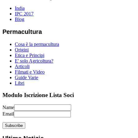
India
IPC 2017
Blog
Permacultura
Cosa è la permacultura
Origini
Etica e Principi
E' solo Agricoltura?
Articoli
Filmati e Video
Guide Varie
Libri
Modulo Iscrizione Lista Soci
Name
Email