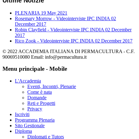
Ultime Notizie
PLENARIA
19 May 2021
Rosemary Morrow - Videointerviste IPC INDIA
02
December 2017
Robin Clayfield - Videointerviste IPC INDIA
02 December
2017
Rico Zook - Videointerviste IPC INDIA
02 December 2017
© 2022 ACCADEMIA ITALIANA DI PERMACULTURA - C.F.
90069510080 Email: info@permacultura.it
Menu principale - Mobile
L'Accademia
Eventi, Incontri, Plenarie
Come è nata
Domande
Reti e Progetti
Privacy
Iscriviti
Programma Plenaria
Sito Gestionale
Diploma
Diplomati e Tutors