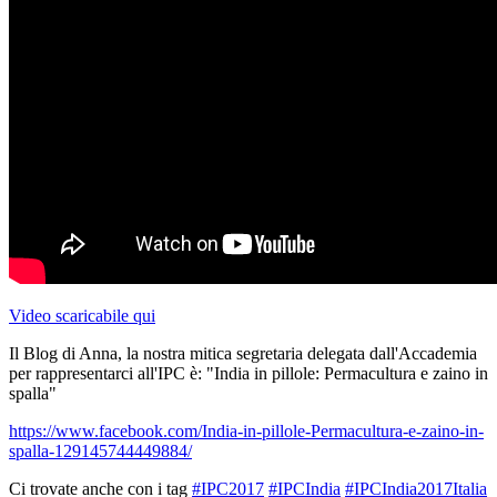
Video scaricabile qui
Il Blog di Anna, la nostra mitica segretaria delegata dall'Accademia
per rappresentarci all'IPC è: "India in pillole: Permacultura e zaino in
spalla"
https://www.facebook.com/India-in-pillole-Permacultura-e-zaino-in-
spalla-129145744449884/
Ci trovate anche con i tag
#IPC2017
#IPCIndia
#IPCIndia2017Italia