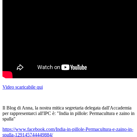
Video scaricabile qui
Il Blog di Anna, la nostra mitica segretaria delegata dall'Accademia
per rappresentarci all'IPC è: "India in pillole: Permacultura e zaino in
spalla"
https://www.facebook.com/India-in-pillole-Permacultura-e-zaino-in-
spalla-129145744449884/