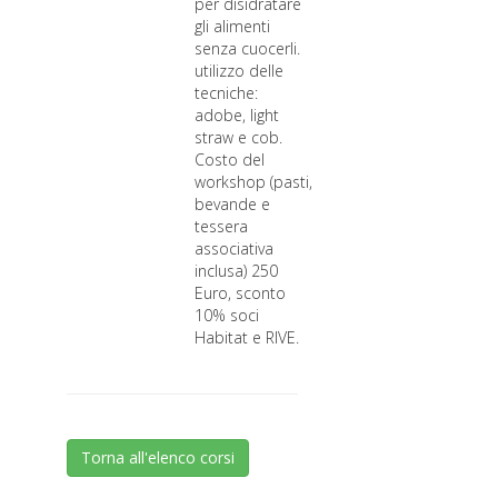
per disidratare
gli alimenti
senza cuocerli.
utilizzo delle
tecniche:
adobe, light
straw e cob.
Costo del
workshop (pasti,
bevande e
tessera
associativa
inclusa) 250
Euro, sconto
10% soci
Habitat e RIVE.
Torna all'elenco corsi