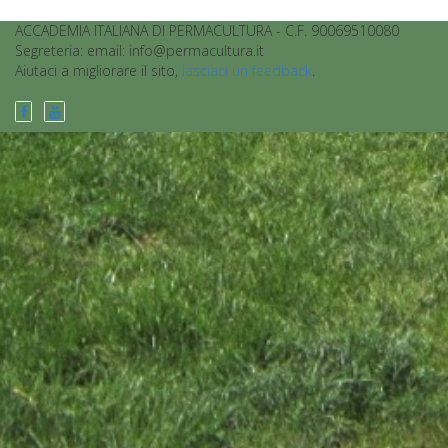
ACCADEMIA ITALIANA DI PERMACULTURA - C.F. 90069510080
Segreteria: email: info@permacultura.it
Aiutaci a migliorare il sito,
lasciaci un feedback
.
................................................................................................................................................