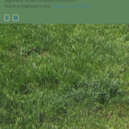
Segreteria: email: info@permacultura.it
Aiutaci a migliorare il sito,
lasciaci un feedback
.
................................................................................................................................................