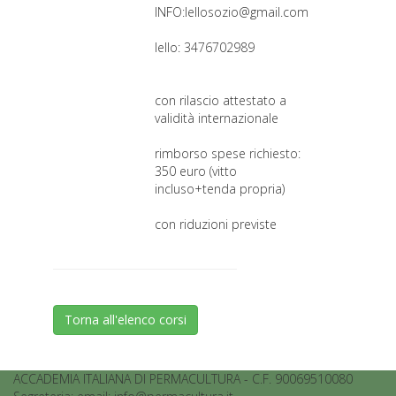
INFO:lellosozio@gmail.com
lello: 3476702989
con rilascio attestato a
validità internazionale
rimborso spese richiesto:
350 euro (vitto
incluso+tenda propria)
con riduzioni previste
Torna all'elenco corsi
ACCADEMIA ITALIANA DI PERMACULTURA - C.F. 90069510080