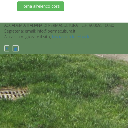
Torna all'elenco corsi
ACCADEMIA ITALIANA DI PERMACULTURA - C.F. 90069510080
Segreteria: email: info@permacultura.it
Aiutaci a migliorare il sito,
lasciaci un feedback
.
................................................................................................................................................