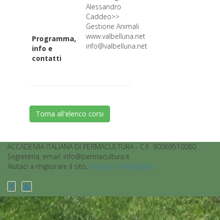
Alessandro
Caddeo>>
Gestione Animali
www.valbelluna.net
Programma,
info@valbelluna.net
info e
contatti
Torna all'elenco corsi
ACCADEMIA ITALIANA DI PERMACULTURA - C.F. 90069510080
Segreteria: email: info@permacultura.it
Aiutaci a migliorare il sito,
lasciaci un feedback
.
................................................................................................................................................