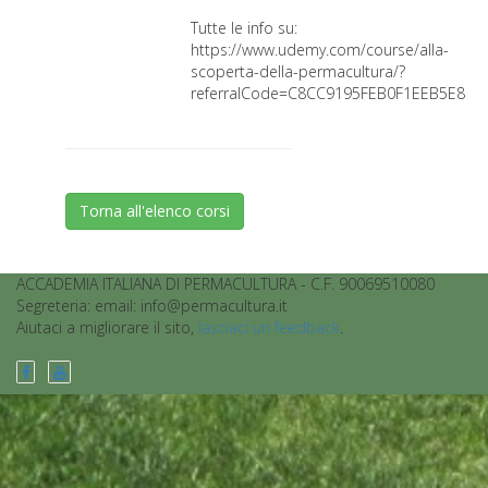
Tutte le info su:
https://www.udemy.com/course/alla-
scoperta-della-permacultura/?
referralCode=C8CC9195FEB0F1EEB5E8
Torna all'elenco corsi
ACCADEMIA ITALIANA DI PERMACULTURA - C.F. 90069510080
Segreteria: email: info@permacultura.it
Aiutaci a migliorare il sito,
lasciaci un feedback
.
................................................................................................................................................