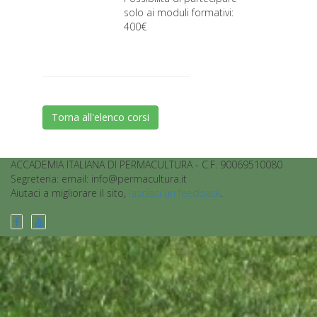
solo ai moduli formativi:
400€
Torna all'elenco corsi
ACCADEMIA ITALIANA DI PERMACULTURA - C.F. 90069510080
Segreteria: email: info@permacultura.it
Aiutaci a migliorare il sito,
lasciaci un feedback
.
................................................................................................................................................