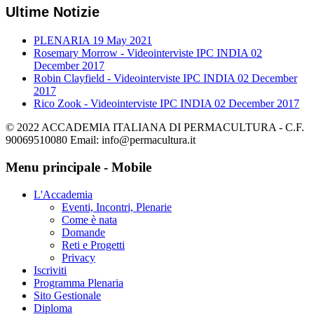
Ultime Notizie
PLENARIA
19 May 2021
Rosemary Morrow - Videointerviste IPC INDIA
02
December 2017
Robin Clayfield - Videointerviste IPC INDIA
02 December
2017
Rico Zook - Videointerviste IPC INDIA
02 December 2017
© 2022 ACCADEMIA ITALIANA DI PERMACULTURA - C.F.
90069510080 Email: info@permacultura.it
Menu principale - Mobile
L'Accademia
Eventi, Incontri, Plenarie
Come è nata
Domande
Reti e Progetti
Privacy
Iscriviti
Programma Plenaria
Sito Gestionale
Diploma