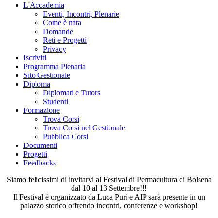
L'Accademia
Eventi, Incontri, Plenarie
Come è nata
Domande
Reti e Progetti
Privacy
Iscriviti
Programma Plenaria
Sito Gestionale
Diploma
Diplomati e Tutors
Studenti
Formazione
Trova Corsi
Trova Corsi nel Gestionale
Pubblica Corsi
Documenti
Progetti
Feedbacks
Siamo felicissimi di invitarvi al Festival di Permacultura di Bolsena
dal 10 al 13 Settembre!!!
Il Festival è organizzato da Luca Puri e AIP sarà presente in un
palazzo storico offrendo incontri, conferenze e workshop!