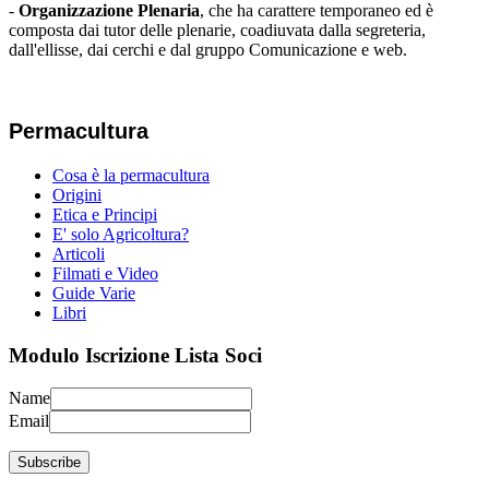
-
Organizzazione Plenaria
, che ha carattere temporaneo ed è
composta dai tutor delle plenarie, coadiuvata dalla segreteria,
dall'ellisse, dai cerchi e dal gruppo Comunicazione e web.
Permacultura
Cosa è la permacultura
Origini
Etica e Principi
E' solo Agricoltura?
Articoli
Filmati e Video
Guide Varie
Libri
Modulo Iscrizione Lista Soci
Name
Email