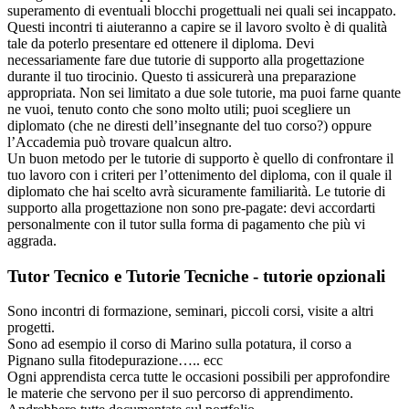
superamento di eventuali blocchi progettuali nei quali sei incappato.
Questi incontri ti aiuteranno a capire se il lavoro svolto è di qualità
tale da poterlo presentare ed ottenere il diploma. Devi
necessariamente fare due tutorie di supporto alla progettazione
durante il tuo tirocinio. Questo ti assicurerà una preparazione
appropriata. Non sei limitato a due sole tutorie, ma puoi farne quante
ne vuoi, tenuto conto che sono molto utili; puoi scegliere un
diplomato (che ne diresti dell’insegnante del tuo corso?) oppure
l’Accademia può trovare qualcun altro.
Un buon metodo per le tutorie di supporto è quello di confrontare il
tuo lavoro con i criteri per l’ottenimento del diploma, con il quale il
diplomato che hai scelto avrà sicuramente familiarità. Le tutorie di
supporto alla progettazione non sono pre-pagate: devi accordarti
personalmente con il tutor sulla forma di pagamento che più vi
aggrada.
Tutor Tecnico e Tutorie Tecniche - tutorie opzionali
Sono incontri di formazione, seminari, piccoli corsi, visite a altri
progetti.
Sono ad esempio il corso di Marino sulla potatura, il corso a
Pignano sulla fitodepurazione….. ecc
Ogni apprendista cerca tutte le occasioni possibili per approfondire
le materie che servono per il suo percorso di apprendimento.